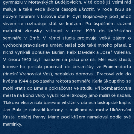
gymnáziu v Moravských Budějovicích. V té době již velmi rád
maluje a také vede školní časopis
Ekrazit
. V roce 1933 se
novým farářem v Lukově stal P. Cyril Bojanovský, pod jehož
vlivem se rozhoduje stát se knězem. Po úspěšném složení
maturitní zkoušky vstoupil v roce 1939 do kněžského
semináře v Brně. V rámci studia projevuje velký zájem o
východní pravoslavné umění. Našel zde také mnoho přátel, z
nichž vynikali Bohuslav Burian, Felix Davídek a Josef Valerián.
V únoru 1943 byl nasazen na práci pro říši. Měl však štěstí,
komise ho poslala pracovat do keramičky ve Frainersdorfu
(dnešní Vranovská Ves), nedaleko domova. Pracoval zde do
května 1944 a po zásahu rektora semináře Karla Skoupého se
mohl vrátit do Brna a pokračovat ve studiu. Při bombardování
města na konci války využil Karel Skoupý jeho malířské nadání.
Tlaková vlna zničila barevné vitráže v oknech biskupské kaple.
Jan Bula je nahradil kartony s malbami na motiv Ukřižování
Krista, obličej Panny Marie pod křížem namaloval podle své
maminky.