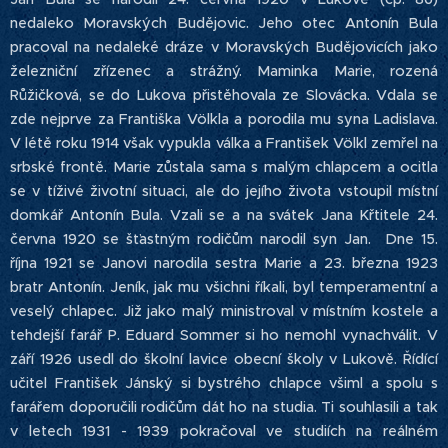
nedaleko Moravských Budějovic. Jeho otec Antonín Bula
pracoval na nedaleké dráze v Moravských Budějovicích jako
železniční zřízenec a strážný. Maminka Marie, rozená
Růžičková, se do Lukova přistěhovala ze Slovácka. Vdala se
zde nejprve za Františka Völkla a porodila mu syna Ladislava.
V létě roku 1914 však vypukla válka a František Völkl zemřel na
srbské frontě. Marie zůstala sama s malým chlapcem a ocitla
se v tíživé životní situaci, ale do jejího života vstoupil místní
domkář Antonín Bula. Vzali se a na svátek Jana Křtitele 24.
června 1920 se šťastným rodičům narodil syn Jan. Dne 15.
října 1921 se Janovi narodila sestra Marie a 23. března 1923
bratr Antonín. Jeník, jak mu všichni říkali, byl temperamentní a
veselý chlapec. Již jako malý ministroval v místním kostele a
tehdejší farář P. Eduard Sommer si ho nemohl vynachválit. V
září 1926 usedl do školní lavice obecní školy v Lukově. Řídící
učitel František Jánský si bystrého chlapce všiml a spolu s
farářem doporučili rodičům dát ho na studia. Ti souhlasili a tak
v letech 1931 - 1939 pokračoval ve studiích na reálném