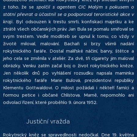
z toho, že se
spolčil s agentem CIC Malým s pokusem o
státní převrat a účastnil se a podporoval teroristické akce v
kraji.
Byl odsouzen k trestu smrti, konfiskaci majetku a ke
ztrátě všech občanských práv. Jan Bula se pomalu smiřoval se
svým trestem. Vedle modliteb se upnul k tomu, co vždy v
životě miloval, malování. Bachaři si brzy všimli nadání
rokytnického faráře. Dostal malířské náčiní, barvy, štětce a
jeho cela se změnila v ateliér. Za dvě, tři cigarety jim maloval
obrázky. Venku zatím začal boj o život rokytnického kněze.
Jen několik dnů po vyhlášení rozsudku napsala maminka
rokytnického faráře Marie Bulová, prezidentovi republiky
Klementu Gottwaldovi. O milost požádali i někteří farníci a
formou petice i občané Chlístova. Marně, nepomohlo ani
odvolací řízení, které proběhlo 9. února 1952.
Justiční vražda
Rokytnický kněz se spravedlnosti nedočkal. Dne 19. května