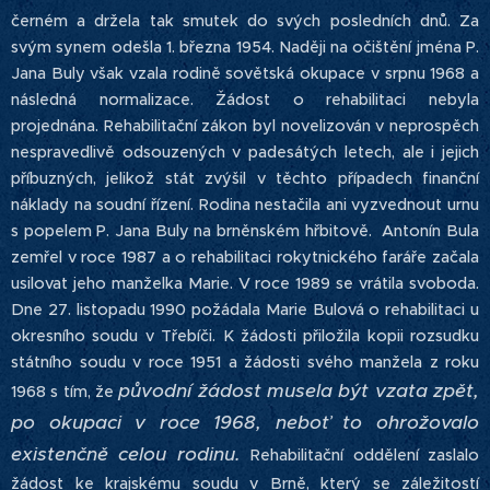
černém a držela tak smutek do svých posledních dnů. Za
svým synem odešla 1. března 1954. Naději na očištění jména P.
Jana Buly však vzala rodině sovětská okupace v srpnu 1968 a
následná normalizace. Žádost o rehabilitaci nebyla
projednána. Rehabilitační zákon byl novelizován v neprospěch
nespravedlivě odsouzených v padesátých letech, ale i jejich
příbuzných, jelikož stát zvýšil v těchto případech finanční
náklady na soudní řízení. Rodina nestačila ani vyzvednout urnu
s popelem P. Jana Buly na brněnském hřbitově. Antonín Bula
zemřel v roce 1987 a o rehabilitaci rokytnického faráře začala
usilovat jeho manželka Marie. V roce 1989 se vrátila svoboda.
Dne 27. listopadu 1990 požádala Marie Bulová o rehabilitaci u
okresního soudu v Třebíči. K žádosti přiložila kopii rozsudku
státního soudu v roce 1951 a žádosti svého manžela z roku
původní žádost musela být vzata zpět,
1968 s tím, že
po okupaci v roce 1968, neboť to ohrožovalo
existenčně celou rodinu.
Rehabilitační oddělení zaslalo
žádost ke krajskému soudu v Brně, který se záležitostí