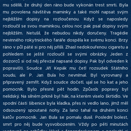
mu sdělili, že druhý den ráno bude vykonán trest smrti. Byla
mu povolena návštěva maminky a také mohl napsat svým
nejbližším dopisy na rozloučenou. Když se naposledy
rozloučil se svou maminkou, celou noc pak psal dopisy svým
nejbližším. Netušil, že nebudou nikdy doručeny. Tragédie
nevinného rokytnického faráře dospěla ke svému konci. Brzy
ráno v půl páté si pro něj přišli. Zhasl nedokouřenou cigaretu a
pohledem se ještě rozloučil se svými obrázky. Jeden z
dozorců si od něj převzal napsané dopisy. Pak byl odveden k
popravišti. Soudce Jiří Kepák mu četl rozsudek Státního
soudu, ale P. Jan Bula ho nevnímal. Byl vyrovnaný a
připravený zemřít. Když soudce dočetl, ujal se ho kat a jeho
pomocník. Bylo přesně pět hodin. Způsob popravy byl
nelidský. Na silném prkně byl hák, na kterém viselo škrtidlo. Ve
spodní části šibenice byla kladka, přes ni vedlo lano, jímž měl
odsouzený spoutané nohy. Za lano tahal na druhém konci
katův pomocník. Jan Bula se pomalu dusil. Poslední bolest,
smrt pro něj bude vysvobozením. Vždy po pěti minutách