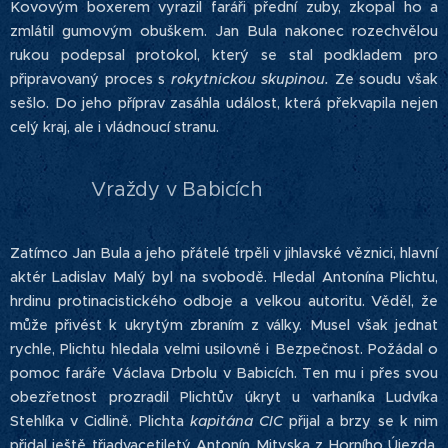
Kovovým boxerem vyrazil faráři přední zuby, zkopal ho a
zmlátil gumovým obuškem. Jan Bula nakonec rozechvělou
rukou podepsal protokol, který se stal podkladem pro
připravovaný proces s
rokytnickou skupinou.
Ze soudu však
sešlo. Do jeho příprav zasáhla událost, která překvapila nejen
celý kraj, ale i vládnoucí stranu.
Vraždy v Babicích
Zatímco Jan Bula a jeho přátelé trpěli v jihlavské věznici, hlavní
aktér Ladislav Malý byl na svobodě. Hledal Antonína Plichtu,
hrdinu protinacistického odboje a velkou autoritu. Věděl, že
může přivést k ukrytým zbraním z války. Musel však jednat
rychle, Plichtu hledala velmi usilovně i Bezpečnost. Požádal o
pomoc faráře Václava Drbolu v Babicích. Ten mu i přes svou
obezřetnost prozradil Plichtův úkryt u varhaníka Ludvíka
Stehlíka v Cidlině. Plichta
kapitána CIC
přijal a brzy se k nim
přidal ještě třiadvacetiletý Antonín Mityska z Horního Újezda,