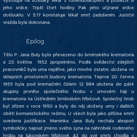
vystoupil na schůdky lékař s fonendoskopem a poslechl si
jeho srdce. Trpěl čtvrt hodiny. Pak jeho utýrané srdce
dotlouklo. V 5.17 konstatuje lékař smrt zadušením. Justiční
vražda byla dokonána.
Epilog
Tělo P. Jana Buly bylo převezeno do brněnského krematoria
a 23. května 1952 zpopelněno. Podle svědectví zdejších
pracovníků byla urna nejdříve, jako mnohé ostatní, uložena ve
sklepních prostorech budovy krematoria. Teprve 20. června
1955 byla pod kremačním číslem 12 984 uložena do páté
skupiny prvního společného hrobu v urnovém háji u
krematoria na Ústředním brněnském hřbitově. Společný hrob
byl zřízen v roce 1950 a byly do něj uloženy urny i dalších
obětí komunistického režimu. U všech byla jako příčina smrti
uvedena justifikace. Maminka Jana Buly nechala alespoň
symbolicky napsat jméno svého syna na náhrobek rodinného
hrobu na lukovském hřbitově. Až do své smrti chodila v