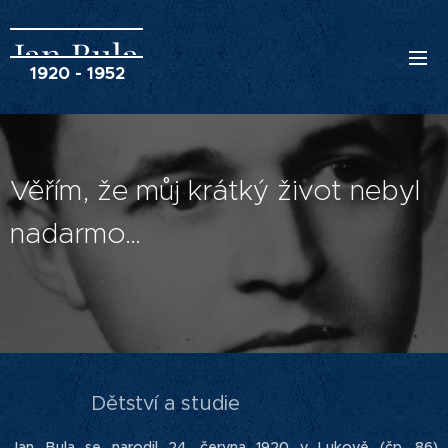
Jan Bula
1920 - 1952
Věřím, že můj krátký život nebyl
nadarmo…
Dětství a studie
Jan Bula se narodil 24. června 1920 v Lukově (čp. 86)