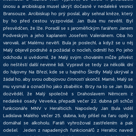
únosu a arcibiskupa musel ukrýt dočasně v nedaleké vesnici
Bransouze. Arcibiskup ho prý poslal, aby sehnal kněze, který
by ho před cestou vyzpovídal. Jan Bula mu nevěřil. Byl
přesvědčen, že lže. Poradil se s jaroměřickým farářem Janem
Podveským a jeho kaplanem Josefem Valeriánem. Oba ho
varovali, ať Malému nevěří. Bula je poslechl, a když se u něj
Malý objevil podruhé a požádal o nocleh, odmítl ho. Po jeho
odchodu si uvědomil, že Malý svým chováním může přivést
do neštěstí další nevinné lidi. Vypravil se tedy za několik dní
do hájovny Na Březí, kde se u hajného Škrdly Malý ukrýval a
žádal ho, aby svou
odbojovou činností
skončil. Marně, Malý se
mu vysmál a označil ho jako zbabělce. Brzy na to se Jan Bula
dozvěděl, že Malý společně s Drahoslavem Němcem z
nedaleké osady Veverka, přepadli večer 22. dubna při schůzi
funkcionáře MNV v Heralticích. Naposledy Jan Bula viděl
Ladislava Malého večer 25. dubna, kdy přišel na faru opilý a
domáhal se alkoholu. Faráři vyhrožoval zastřelením a pak
odešel. Jeden z napadených funkcionářů z Heraltic navedl