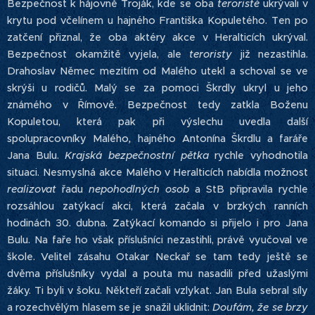
Bezpečnost k hájovně Troják, kde se oba
teroristé
ukrývali v
krytu pod včelínem u hajného Františka Kopuletého. Ten po
zatčení přiznal, že oba aktéry akce v Heralticích ukrýval.
Bezpečnost okamžitě vyjela, ale
teroristy
již nezastihla.
Drahoslav Němec mezitím od Malého utekl a schoval se ve
skrýši u rodičů. Malý se za pomoci Škrdly ukryl u jeho
známého v Římově. Bezpečnost tedy zatkla Boženu
Kopuletou, která pak při výslechu uvedla další
spolupracovníky Malého
,
hajného Antonína Škrdlu a faráře
Jana Bulu.
Krajská bezpečnostní pětka
rychle vyhodnotila
situaci. Nesmyslná akce Malého v Heralticích nabídla možnost
realizovat
řadu
nepohodlných osob
a StB připravila rychle
rozsáhlou zatýkací akci, která začala v brzkých ranních
hodinách 30. dubna. Zatýkací komando si přijelo i pro Jana
Bulu. Na faře ho však příslušníci nezastihli, právě vyučoval ve
škole. Velitel zásahu Otakar Neckař se tam tedy ještě se
dvěma příslušníky vydal a pouta mu nasadili před užaslými
žáky. Ti byli v šoku. Někteří začali vzlykat. Jan Bula sebral síly
a rozechvělým hlasem se je snažil uklidnit:
Doufám, že se brzy