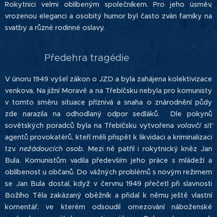
Rokytnici velmi oblíbeným společníkem. Pro jeho úsměv,
vrozenou eleganci a osobitý humor byl často zván farníky na
svatby a různé rodinné oslavy.
Předehra tragédie
V únoru 1949 vyšel zákon o JZD a byla zahájena kolektivizace
venkova. Na jižní Moravě a na Třebíčsku nebyla pro komunisty
v tomto směru situace příznivá a snaha o znárodnění půdy
zde narazila na odhodlaný odpor sedláků. Dle pokynů
sovětských poradců byla na Třebíčsku vytvořena
volavčí síť
agentů provokatérů, kteří měli přispět k likvidaci a kriminalizaci
tzv.
nežádoucích osob.
Mezi ně patřil i rokytnický kněz Jan
Bula.
Komunistům vadila především jeho práce s mládeží a
oblíbenost u občanů. Do vážných problémů s novým režimem
se Jan Bula dostal, když v červnu 1949 přečetl při slavnosti
Božího Těla zakázaný oběžník a přidal k němu ještě vlastní
komentář, ve kterém odsoudil omezování náboženské