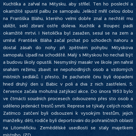
Kuchtíka a zařval na Mitysku, aby střílel. Ten ho poslechl a
okamžitě spustil palbu ze samopalu. Jelikož mířil celou dobu
na Františka Bláhu, kterého velmi dobře znal a nechtěl mu
ublížit, sekl zbraní ostře doleva. Kuchtík a Roupec padli
okamžitě mrtvi. I Netolička byl zasažen, sesul se na zem a
umíral. František Bláha začal prchat po schodech nahoru a
dostal zásah do nohy při zpětném pohybu Mityskova
samopalu. Upadl na schodiště. Malý s Mityskou ho nechali být
a budovu školy opustili. Nesmyslný masakr ve škole jen nahrál
snahám režimu, zbavit se nepohodlných osob a vzdorných
místních sedláků. I přesto, že pachatelé činu byli dopadeni
hned druhý den u Babic v poli a dva z nich zastřeleni, 5.
července začala mohutná zatýkací akce. Do února 1953 bylo
ve čtrnácti soudních procesech odsouzeno přes sto osob a
uděleno jedenáct trestů smrti. Represe se týkaly celých rodin.
Zatímco zatčení byli odsouzeni k vysokým trestům, jejich
manželky, děti, rodiče byli deportováni do pohraničních oblastí
na Litoměřicku. Zemědělské usedlosti se staly majetkem
místního JZD.