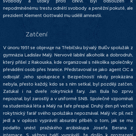
svobody a útoky proti církvi. Byl odsouzen k
nepodmíněnému trestu odnětí svobody a peněžní pokutě, ale
prezident Klement Gottwald mu udělil amnestii.
Zatčení
V únoru 1951 se objevuje na Třebíčsku bývalý Bulův spolužák z
gymnázia Ladislav Malý. Nervově labilní alkoholik a dobrodruh,
který přišel z Rakouska, kde organizoval s několika společníky
převádění osob přes hranice. Představoval se jako agent CIC a
odbojář. Jeho spolupráce s Bezpečností nikdy prokázána
nebyla, přesto každý, kdo se s ním setkal, byl později zatčen.
Zaťukal i na dveře rokytnické fary. Jan Bula ho zprvu
nepoznal, byl zarostlý a v uniformě SNB. Společně vzpomínali
na studentská léta a Malý na faře přespal. Druhý den při večeři
rokytnický farář svého spolužáka nepoznával. Malý víc pil, než
jedl a v opilosti vyprávěl absurdní příběh o tom, jak se mu
podařilo unést pražského arcibiskupa Josefa Berana z
internace. S vážnou tváří vyprávěl, že došlo k prozrazení