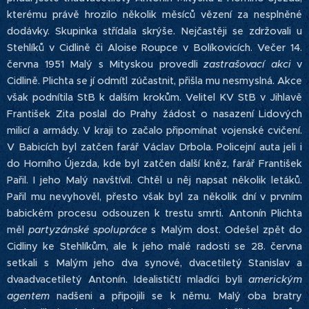
kterému právě hrozilo několik měsíců vězení za nesplněné
dodávky. Skupinka střídala skrýše. Nejčastěji se zdržovali u
Stehlíků v Cidlině či Aloise Roupce v Bolíkovicích. Večer 14.
června 1951 Malý s Mityskou provedli
zastrašovací akci
v
Cidlině. Plichta se jí odmítl zúčastnit, přišla mu nesmyslná. Akce
však podnítila StB k dalším krokům. Velitel KV StB v Jihlavě
František Zita poslal do Prahy žádost o nasazení Lidových
milicí a armády. V kraji to začalo připomínat vojenské cvičení.
V Babicích byl zatčen farář Václav Drbola. Policejní auta jeli i
do Horního Újezda, kde byl zatčen další kněz, farář František
Pařil. I jeho Malý navštívil. Chtěl u něj napsat několik letáků.
Pařil mu nevyhověl, přesto však byl za několik dní v prvním
babickém procesu odsouzen k trestu smrti. Antonín Plichta
měl
partyzánské spolupráce
s Malým dost. Odešel zpět do
Cidliny ke Stehlíkům, ale k jeho malé radosti se 28. června
setkali s Malým jeho dva synové, dvacetiletý Stanislav a
dvaadvacetiletý Antonín. Idealističtí mladíci byli
americkým
agentem
nadšeni a připojili se k němu. Malý oba bratry