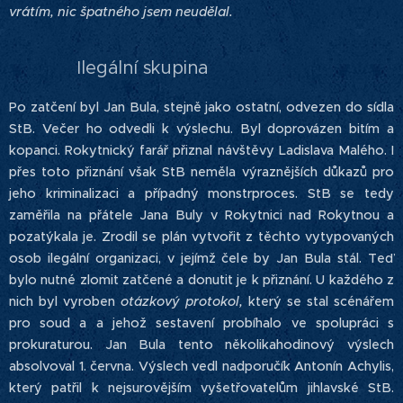
vrátím, nic špatného jsem neudělal.
Ilegální skupina
Po zatčení byl Jan Bula, stejně jako ostatní, odvezen do sídla
StB. Večer ho odvedli k výslechu. Byl doprovázen bitím a
kopanci. Rokytnický farář přiznal návštěvy Ladislava Malého. I
přes toto přiznání však StB neměla výraznějších důkazů pro
jeho kriminalizaci a případný monstrproces. StB se tedy
zaměřila na přátele Jana Buly v Rokytnici nad Rokytnou a
pozatýkala je. Zrodil se plán vytvořit z těchto vytypovaných
osob ilegální organizaci, v jejímž čele by Jan Bula stál. Teď
bylo nutné zlomit zatčené a donutit je k přiznání. U každého z
nich byl vyroben
otázkový protokol,
který se stal scénářem
pro soud a a jehož sestavení probíhalo ve spolupráci s
prokuraturou. Jan Bula tento několikahodinový výslech
absolvoval 1. června. Výslech vedl nadporučík Antonín Achylis,
který patřil k nejsurovějším vyšetřovatelům jihlavské StB.