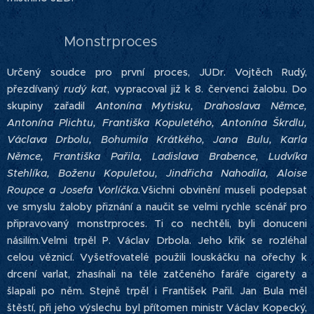
Monstrproces
Určený soudce pro první proces, JUDr. Vojtěch Rudý,
přezdívaný
rudý kat
, vypracoval již k 8. červenci žalobu. Do
skupiny zařadil
Antonína Mytisku, Drahoslava Němce,
Antonína Plichtu, Františka Kopuletého, Antonína Škrdlu,
Václava Drbolu, Bohumila Krátkého, Jana Bulu, Karla
Němce, Františka Pařila, Ladislava Brabence, Ludvíka
Stehlíka, Boženu Kopuletou, Jindřicha Nahodila, Aloise
Roupce a Josefa Vorlíčka.
Všichni obvinění museli podepsat
ve smyslu žaloby přiznání a naučit se velmi rychle scénář pro
připravovaný monstrproces. Ti co nechtěli, byli donuceni
násilím.Velmi trpěl P. Václav Drbola. Jeho křik se rozléhal
celou věznicí. Vyšetřovatelé použili louskáčku na ořechy k
drcení varlat, zhasínali na těle zatčeného faráře cigarety a
šlapali po něm. Stejně trpěl i František Pařil. Jan Bula měl
štěstí, při jeho výslechu byl přítomen ministr Václav Kopecký,