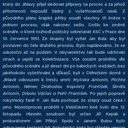
který do Jihlavy přijel sledovat přípravy na proces a za jehož
přítomnosti nepoužil žádný z vyšetřovatelů násilí
.
Z
původního plánu krajské pětky soudit všechny tři kněze v
jednom procesu, však nakonec sešlo. Došlo ke změně
scénáře, o které rozhodl politický sekretariát KSČ v Praze dne
10. července 1951. Ze skupiny byl vyňat Jan Bula, aby byl
postaven do čela druhého procesu. Bylo naplánováno, že se
uskuteční až na podzim. V obyvatelstvu tak bude udržován
strach a uspíší se kolektivizace. Vše ostatní proběhlo dle
původního scénáře a již deset dní po babických vraždách, bez
jakéhokoliv vyšetřování a důkazů, byli v Dělnickém domě v
Jihlavě odsouzeni k trestu smrti:
Mytiska Antonín, Plichta
Antonín, Němec Drahoslav, Kopuletý František, Škrdla
Antonín, Drbola Václav a Pařil František.
Po jejich popravě
rokytnický farář P. Jan Bula pochopil, že stejný osud čeká i
jeho. Monstrproces proběhl v třebíčském kině Svět dne 13.
listopadu. Hlavním soudcem byl určen Jiří Kepák a
prokurátorem Jan Přibyl. Spolu s Janem Bulou bylo
odsouzeno šestnáct lidí. Rokytnický kněz byl shledán vinným