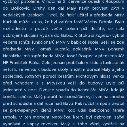
vyzbrojil pistolemi. V noci na 2. července odešli k Roupcům
do Bolíkovic. Druhý den dal Malý návrh provést
akci
v
nedalekých Babicích. Tvrdil, že řídící učitel a předseda MNV
Kuchtík může za to, že byl zatčen farář Václav Drbola. Bylo
rozhodnuto a pozdě večer kolem půl desáté, se celá
ozbrojená skupina vydala do Babic. K útoku si
kapitán
vybral
večerní schůzi funkcionářů MNV v babické škole. Sešli se zde
předseda MNV Tomáš Kuchtík, pokladník MNV Bohumír
Netolička, místopředseda MNV Josef Roupec a předseda AV
NF František Bláha. Celé jednání probíhalo v klidu a funkcionáři
netušili, že venku k budově školy mezitím dorazil Malý a jeho
společníci.
Kapitán
poručil bratrům Plichtovým hlídat venku
před vchodem a s Mityskou vešli do budovy. Bylo půl
jedenácté v noci. Dvojice vpadla do kanceláře MNV, kde již
končila schůze. Malý poručil funkcionářům vyjít ven na chodbu
před schodiště a dát ruce nad hlavu. Pak rozbil lampu a zeptal
se překvapených členů MNV, kdo udal babického faráře
Drbolu. V ten moment Netolička, který byl ozbrojen, začal
vyndávat z kapsy revolver. Malý si toho všiml, vystřelil na