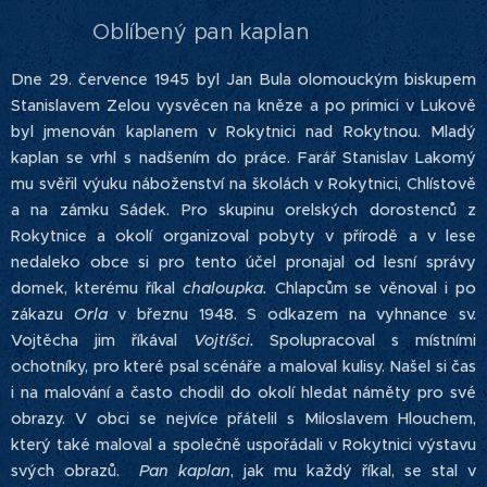
Oblíbený pan kaplan
Dne 29. července 1945 byl Jan Bula olomouckým biskupem
Stanislavem Zelou vysvěcen na kněze a po primici v Lukově
byl jmenován kaplanem v Rokytnici nad Rokytnou. Mladý
kaplan se vrhl s nadšením do práce. Farář Stanislav Lakomý
mu svěřil výuku náboženství na školách v Rokytnici, Chlístově
a na zámku Sádek. Pro skupinu orelských dorostenců z
Rokytnice a okolí organizoval pobyty v přírodě a v lese
nedaleko obce si pro tento účel pronajal od lesní správy
domek, kterému říkal
chaloupka.
Chlapcům se věnoval i po
zákazu
Orla
v březnu 1948. S odkazem na vyhnance sv.
Vojtěcha jim říkával
Vojtíšci.
Spolupracoval s místními
ochotníky, pro které psal scénáře a maloval kulisy. Našel si čas
i na malování a často chodil do okolí hledat náměty pro své
obrazy. V obci se nejvíce přátelil s Miloslavem Hlouchem,
který také maloval a společně uspořádali v Rokytnici výstavu
svých obrazů.
Pan kaplan
, jak mu každý říkal, se stal v