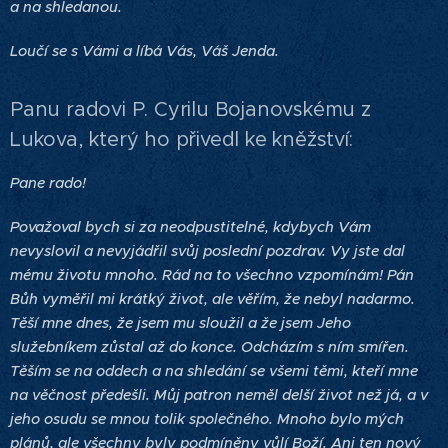
a na shledanou.
Loučí se s Vámi a líbá Vás, Váš Jenda.
Panu radovi P. Cyrilu Bojanovskému z
Lukova, který ho přivedl ke kněžství:
Pane rado!
Považoval bych si za neodpustitelné, kdybych Vám
nevyslovil a nevyjádřil svůj poslední pozdrav. Vy jste dal
mému životu mnoho. Rád na to všechno vzpomínám! Pán
Bůh vyměřil mi krátký život, ale věřím, že nebyl nadarmo.
Těší mne dnes, že jsem mu sloužil a že jsem Jeho
služebníkem zůstal až do konce. Odcházím s ním smířen.
Těším se na oddech a na shledání se všemi těmi, kteří mne
na věčnost předešli. Můj patron neměl delší život než já, a v
jeho osudu se mnou tolik společného. Mnoho bylo mých
plánů, ale všechny byly podmíněny vůlí Boží. Ani ten nový