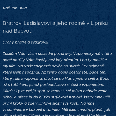
Váš Jan Bula.
Bratrovi Ladislavovi a jeho rodině v Lipníku
nad Bečvou:
Drahý bratře a švagrová!
Zasílám Vám všem poslední pozdravy. Vzpomínky mé v této
době patřily Vám častěji než kdy předtím. I na ty maličké
myslím. Na Vaše "nejhezčí děvče na světě" i ty nejmenší,
které jsem nepoznal. Až tento dopis dostanete, bude ten,
který takto vzpomíná, dívat se na Vás z jiného světa. Budu
už s tatínkem, jehož poslední slova si často vzpomínám.
Říkal: "Ty musíš jít spát se mnou." Mé místo nebude vedle
něho. A přece budu blízko strýčkovi Karlovi, který mne učil
první kroky a zde v Jihlavě složil své kosti. Na mne
vzpomínejte v Lukově u tatínka. Měl jsem mnoho plánů, jak
víš, a stačí maličkost a je po všem. Ale nač nad tím lámat