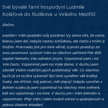
Své bývalé farní hospodyni Ludmile
Kolářové do Rudíkova u Velkého Meziříčí:
Slečno,
zasílám i Vám poslední svůj pozdrav! Vy sama víte, že cesta,
kterou jsem šel, nebyla cestou schůdnou, ale často s trním a
hložím. Pracovala jste pro mne věrně, a proto považuji za
svou povinnost vyslovit Vám za všechno upřímné Pán Bůh
zaplať! Nemohu Vás odměnit jiným. Vzpomínal jsem i na
Vás často. Vzpomínal jsem na Vaše doma. V duchu jsem
záviděl Vašim rodičům jejich požehnaný věk. Co všechno
bych já za ta léta vykonal? Byl mne vyměřen věk krátký.
Svatý Jan Křtitel, můj patron, měl stejný! Odejdu usmířen s
Bohem a jako já jsem vzpomínal na všechny mne svěřené,
kéž oni vzpomínají i na mne. V duchu jim i Vám žehnám a
vzpomínám. Přeji Vám i všem hodně zdraví a spokojenosti a
jednou šťastné shledání.