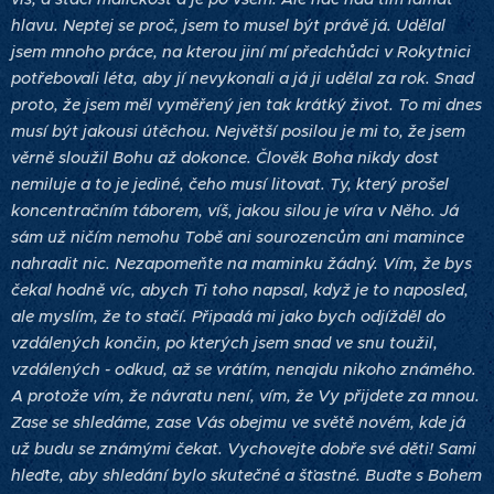
hlavu. Neptej se proč, jsem to musel být právě já. Udělal
jsem mnoho práce, na kterou jiní mí předchůdci v Rokytnici
potřebovali léta, aby jí nevykonali a já ji udělal za rok. Snad
proto, že jsem měl vyměřený jen tak krátký život. To mi dnes
musí být jakousi útěchou. Největší posilou je mi to, že jsem
věrně sloužil Bohu až dokonce. Člověk Boha nikdy dost
nemiluje a to je jediné, čeho musí litovat. Ty, který prošel
koncentračním táborem, víš, jakou silou je víra v Něho. Já
sám už ničím nemohu Tobě ani sourozencům ani mamince
nahradit nic. Nezapomeňte na maminku žádný. Vím, že bys
čekal hodně víc, abych Ti toho napsal, když je to naposled,
ale myslím, že to stačí. Připadá mi jako bych odjížděl do
vzdálených končin, po kterých jsem snad ve snu toužil,
vzdálených - odkud, až se vrátím, nenajdu nikoho známého.
A protože vím, že návratu není, vím, že Vy přijdete za mnou.
Zase se shledáme, zase Vás obejmu ve světě novém, kde já
už budu se známými čekat. Vychovejte dobře své děti! Sami
hleďte, aby shledání bylo skutečné a šťastné. Buďte s Bohem