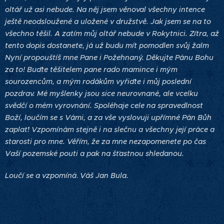
oltář už asi nebude. Na něj jsem věnoval všechny intence
ještě neodsloužené a uložené v družstvě. Jak jsem se na to
všechno těšil. A zatím můj oltář nebude v Rokytnici. Zítra, až
tento dopis dostanete, já už budu mít pomodlen svůj žalm
Nyní propouštíš mne Pane i Požehnaný. Děkujte Pánu Bohu
za to! Buďte těšitelem pane rado mamince i mým
sourozencům, a mým rodákům vyřiďte i můj poslední
pozdrav. Mé myšlenky jsou sice neurovnané, ale vcelku
svědčí o mém vyrovnání. Spoléhaje cele na spravedlnost
Boží, loučím se s Vámi, a za vše vyslovuji upřímné Pán Bůh
zaplať! Vzpomínám stejně i na slečnu a všechny její práce a
starosti pro mne. Věřím, že za mne nezapomenete po čas
Vaší pozemské pouti a pak na šťastnou shledanou.
Loučí se a vzpomíná
.
Váš Jan Bula.