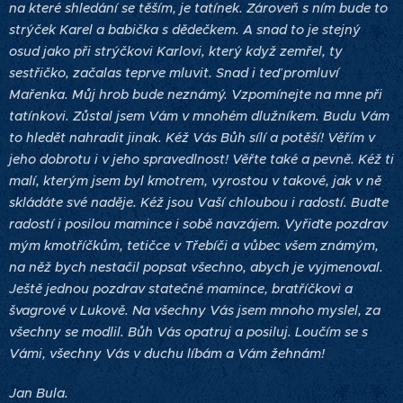
na které shledání se těším, je tatínek. Zároveň s ním bude to
strýček Karel a babička s dědečkem. A snad to je stejný
osud jako při strýčkovi Karlovi, který když zemřel, ty
sestřičko, začalas teprve mluvit. Snad i teď promluví
Mařenka. Můj hrob bude neznámý. Vzpomínejte na mne při
tatínkovi. Zůstal jsem Vám v mnohém dlužníkem. Budu Vám
to hledět nahradit jinak. Kéž Vás Bůh sílí a potěší! Věřím v
jeho dobrotu i v jeho spravedlnost! Věřte také a pevně. Kéž ti
malí, kterým jsem byl kmotrem, vyrostou v takové, jak v ně
skládáte své naděje. Kéž jsou Vaší chloubou i radostí. Buďte
radostí i posilou mamince i sobě navzájem. Vyřiďte pozdrav
mým kmotříčkům, tetičce v Třebíči a vůbec všem známým,
na něž bych nestačil popsat všechno, abych je vyjmenoval.
Ještě jednou pozdrav statečné mamince, bratříčkovi a
švagrové v Lukově. Na všechny Vás jsem mnoho myslel, za
všechny se modlil. Bůh Vás opatruj a posiluj. Loučím se s
Vámi, všechny Vás v duchu líbám a Vám žehnám!
Jan Bula.