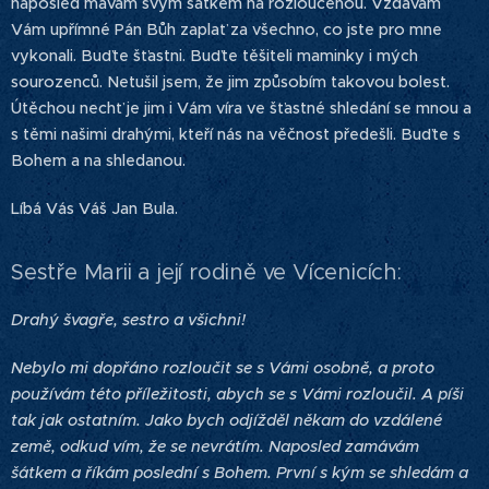
naposled mávám svým šátkem na rozloučenou. Vzdávám
Vám upřímné Pán Bůh zaplať za všechno, co jste pro mne
vykonali. Buďte šťastni. Buďte těšiteli maminky i mých
sourozenců. Netušil jsem, že jim způsobím takovou bolest.
Útěchou nechť je jim i Vám víra ve šťastné shledání se mnou a
s těmi našimi drahými, kteří nás na věčnost předešli. Buďte s
Bohem a na shledanou.
Líbá Vás Váš Jan Bula.
Sestře Marii a její rodině ve Vícenicích:
Drahý švagře, sestro a všichni!
Nebylo mi dopřáno rozloučit se s Vámi osobně, a proto
používám této příležitosti, abych se s Vámi rozloučil. A píši
tak jak ostatním. Jako bych odjížděl někam do vzdálené
země, odkud vím, že se nevrátím. Naposled zamávám
šátkem a říkám poslední s Bohem. První s kým se shledám a