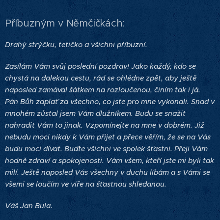
Příbuzným v Němčičkách:
Drahý strýčku, tetičko a všichni příbuzní.
Zasílám Vám svůj poslední pozdrav! Jako každý, kdo se
chystá na dalekou cestu, rád se ohlédne zpět, aby ještě
naposled zamával šátkem na rozloučenou, činím tak i já.
Pán Bůh zaplať za všechno, co jste pro mne vykonali. Snad v
mnohém zůstal jsem Vám dlužníkem. Budu se snažit
nahradit Vám to jinak. Vzpomínejte na mne v dobrém. Již
nebudu moci nikdy k Vám přijet a přece věřím, že se na Vás
budu moci dívat. Buďte všichni ve spolek šťastni. Přeji Vám
hodně zdraví a spokojenosti. Vám všem, kteří jste mi byli tak
milí. Ještě naposled Vás všechny v duchu líbám a s Vámi se
všemi se loučím ve víře na šťastnou shledanou.
Váš Jan Bula.