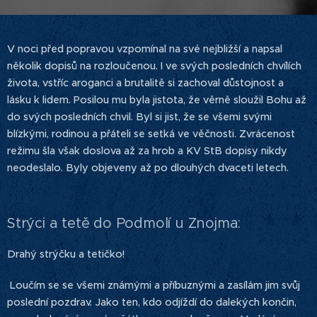
V noci před popravou vzpomínal na své nejbližší a napsal
několik dopisů na rozloučenou. I ve svých posledních chvílích
života, vstříc aroganci a brutalitě si zachoval důstojnost a
lásku k lidem. Posilou mu byla jistota, že věrně sloužil Bohu až
do svých posledních chvil. Byl si jist, že se všemi svými
blízkými, rodinou a přáteli se setká ve věčnosti. Zvrácenost
režimu šla však doslova až za hrob a KV StB dopisy nikdy
neodeslalo. Byly objeveny až po dlouhých dvaceti letech.
Strýci a tetě do Podmolí u Znojma:
Drahý strýčku a tetičko!
Loučím se se všemi známými a příbuznými a zasílám jim svůj
poslední pozdrav. Jako ten, kdo odjíždí do dalekých končin,