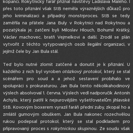
kopanci. Rokytnický farář přiznal návštěvy Ladislava Malého. I
přes toto přiznání však StB neměla výraznějších důkazů pro
jeho kriminalizaci a případný monstrproces. StB se tedy
zaměřila na přátele Jana Buly v Rokytnici nad Rokytnou a
pozatýkala je. zatčeni byli Miloslav Hlouch, Bohumil Krátký,
Václav machovec, bratři Vejmelkovi a další. Zrodil se plán
vytvořit z těchto vytypovaných osob ilegální organizaci, v
jejímž čele by Jan Bula stál.
Teď bylo nutné zlomit zatčené a donutit je k přiznání. U
každého z nich byl vyroben
otázkový protokol,
který se stal
scénářem pro soud a a jehož sestavení probíhalo ve
spolupráci s prokuraturou. Jan Bula tento několikahodinový
výslech absolvoval 1. června. Výslech vedl nadporučík Antonín
Achylis, který patřil k nejsurovějším vyšetřovatelům jihlavské
StB. Kovovým boxerem vyrazil faráři přední zuby, zkopal ho a
zmlátil gumovým obuškem. Jan Bula nakonec rozechvělou
rukou podepsal protokol, který se stal podkladem pro
připravovaný proces s
rokytnickou skupinou.
Ze soudu však