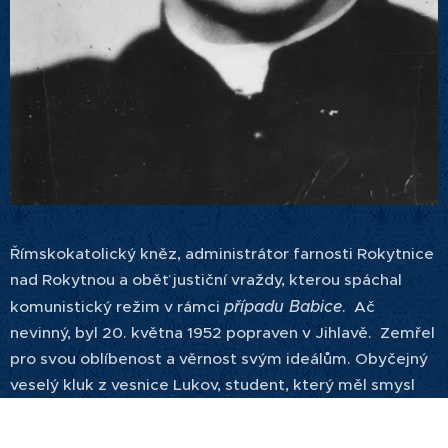
Římskokatolický kněz, administrátor farnosti Rokytnice
nad Rokytnou a oběť justiční vraždy, kterou spáchal
případu Babice
komu
nistický režim v rámci
. Ač
nevinný, byl 20. května 1952 popraven v Jihlavě. Zemřel
pro svou oblíbenost a věrnost svým ideálům. Obyčejný
veselý kluk z vesnice Lukov, student, který měl smysl
arbiter elegantie
pro recesi,
brněnského semináře,
nadšený člen Orla věnující se mládeži a umělec s velkou